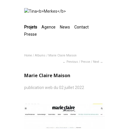
Projets
Agence
News
Contact
Presse
Home
/
Albums
/
Marie Claire Maison
Previous
/
Presse
/
Next
Marie Claire Maison
publication web du 02 juillet 2022